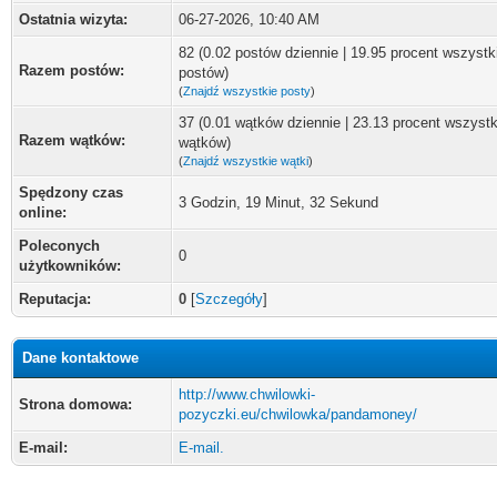
Ostatnia wizyta:
06-27-2026, 10:40 AM
82 (0.02 postów dziennie | 19.95 procent wszystk
Razem postów:
postów)
(
Znajdź wszystkie posty
)
37 (0.01 wątków dziennie | 23.13 procent wszyst
Razem wątków:
wątków)
(
Znajdź wszystkie wątki
)
Spędzony czas
3 Godzin, 19 Minut, 32 Sekund
online:
Poleconych
0
użytkowników:
Reputacja:
0
[
Szczegóły
]
Dane kontaktowe
http://www.chwilowki-
Strona domowa:
pozyczki.eu/chwilowka/pandamoney/
E-mail:
E-mail.